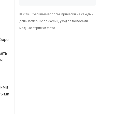
© 2026 Красивые волосы, прически на каждый
день, вечерние прически, уход за волосами,
модные стрижки фото
ыборе
вать
им
кими
ятыми