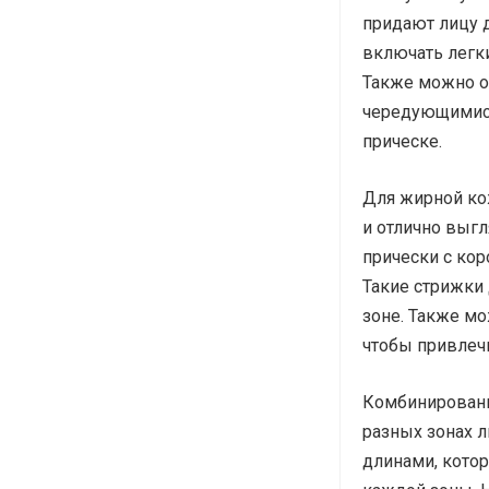
придают лицу 
включать легки
Также можно о
чередующимися
прическе.
Для жирной ко
и отлично выгл
прически с кор
Такие стрижки
зоне. Также м
чтобы привлечь
Комбинированн
разных зонах 
длинами, кото