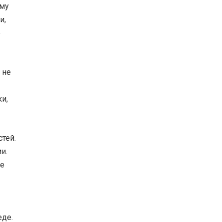
ому
и,
е
 не
и,
тей.
и.
ие
еде.