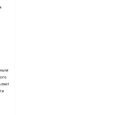
м
вным
ного
вляет
ги