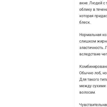
акне. Людей с
облику в течен
которая придас
блеск.
Нормальная кож
слишком жирна
эластичность. 
вследствие чег
Комбинированна
Обычно лоб, но
Для такого тип
между сухими 
волосам.
Чувствительна