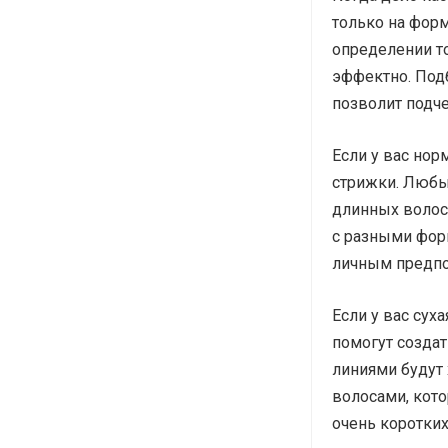
только на форм
определении то
эффектно. Под
позволит подче
Если у вас нор
стрижки. Любые
длинных волос
с разными фор
личным предпо
Если у вас сух
помогут создат
линиями будут
волосами, кото
очень коротких