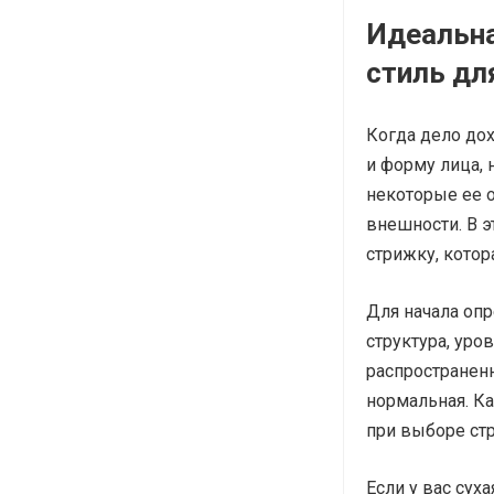
Идеальн
стиль дл
Когда дело дох
и форму лица, 
некоторые ее 
внешности. В э
стрижку, котор
Для начала опр
структура, уро
распространен
нормальная. Ка
при выборе ст
Если у вас сух