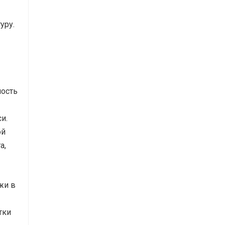
уру.
ность
и.
ой
а,
жи в
тки