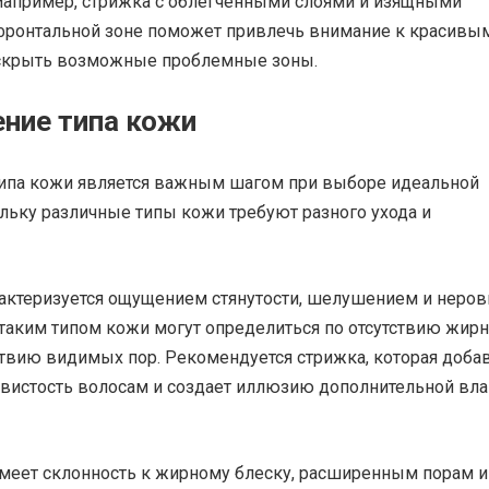
Например, стрижка с облегченными слоями и изящными
фронтальной зоне поможет привлечь внимание к красивы
 скрыть возможные проблемные зоны.
ние типа кожи
ипа кожи является важным шагом при выборе идеальной
льку различные типы кожи требуют разного ухода и
рактеризуется ощущением стянутости, шелушением и неро
 таким типом кожи могут определиться по отсутствию жир
ствию видимых пор. Рекомендуется стрижка, которая доба
вистость волосам и создает иллюзию дополнительной вла
меет склонность к жирному блеску, расширенным порам и