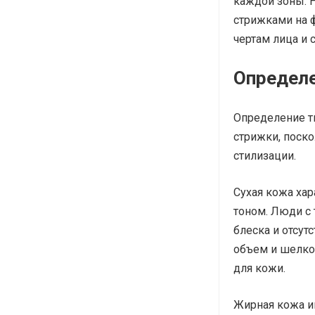
каждой зоны. 
стрижками на 
чертам лица и
Определе
Определение т
стрижки, поско
стилизации.
Сухая кожа ха
тоном. Люди с
блеска и отсут
объем и шелко
для кожи.
Жирная кожа и