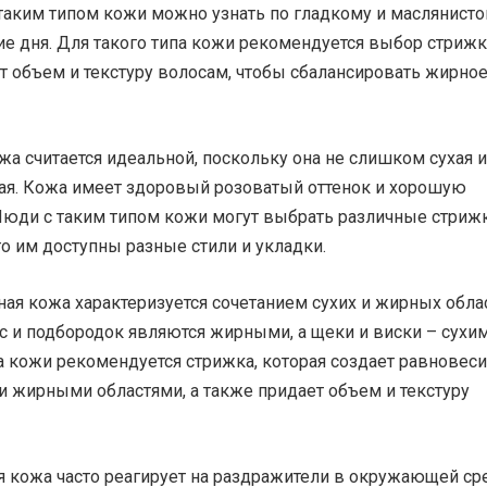
 таким типом кожи можно узнать по гладкому и маслянист
ие дня. Для такого типа кожи рекомендуется выбор стрижк
т объем и текстуру волосам, чтобы сбалансировать жирно
а считается идеальной, поскольку она не слишком сухая и
я. Кожа имеет здоровый розоватый оттенок и хорошую
Люди с таким типом кожи могут выбрать различные стрижк
о им доступны разные стили и укладки.
я кожа характеризуется сочетанием сухих и жирных облас
с и подбородок являются жирными, а щеки и виски – сухим
а кожи рекомендуется стрижка, которая создает равновес
и жирными областями, а также придает объем и текстуру
я кожа часто реагирует на раздражители в окружающей ср