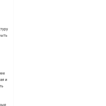
ктуру
рыть
лее
ая и
ть
орые