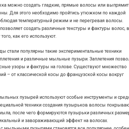
а можно создать гладкие, прямые волосы или выпрямит
ны. Для этого необходимо пройтись утюжком по каждой
соблюдая температурный режим и не перегревая волосы.
позволяет создать различные текстуры и фактуры волос, 
 того, как его используют.
оды стали популярны такие экспериментальные техники
заплетения и различные мыльные пузыри. Заплетения позв
есные узоры и фактуры на голове. Существуют множество
ий – от классической косы до французской косы вокруг
мыльных пузырей используют особые инструменты и средс
ециальной техники создания пузырьков волосы покрываю
мыла, после чего формируются пузырьки различных разме
никальный и завораживающий эффект на волосах.
с мыльными пузырями становятся все популярнее, особе