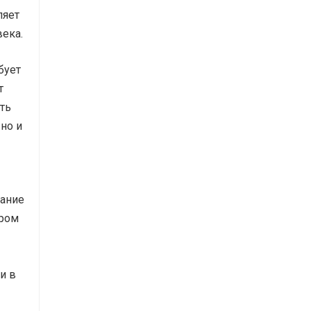
ляет
века.
бует
т
ть
 но и
мание
аром
и в