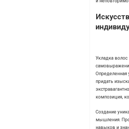
и неповторимог
Искусств
индивид
Укладка волос 
самовыражения
Определенная 
придать изыска
экстравагантно
композиция, ко
Создание уника
мышления. Пр
навыков и зна