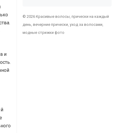
я
лько
© 2026 Красивые волосы, прически на каждый
ства.
день, вечерние прически, уход за волосами,
ь
модные стрижки фото
а и
ость.
чной
ый
е
ьного