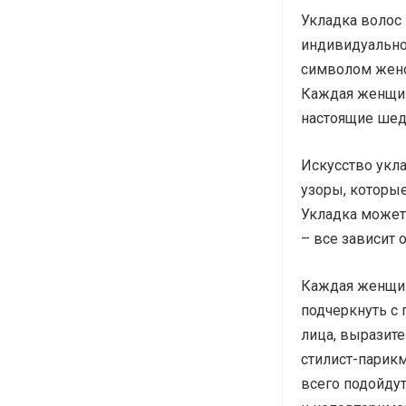
Укладка волос
индивидуальнос
символом женс
Каждая женщин
настоящие шед
Искусство укла
узоры, которы
Укладка может 
– все зависит 
Каждая женщин
подчеркнуть с
лица, выразите
стилист-парик
всего подойду