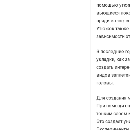
помощью утюжк
вьющиеся локо
пряди волос, 
Утюжок также 
зависимости от
В последние г
укладки, как 
создать интер
видов заплетен
головы.
Для создания 
При помощи сп
тонким слоем 
Это создает у
Эксперименты 