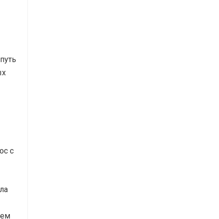
путь
ых
ос с
ла
ием