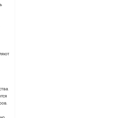
ь
в
оляют
тва.
тся
ров.
нно