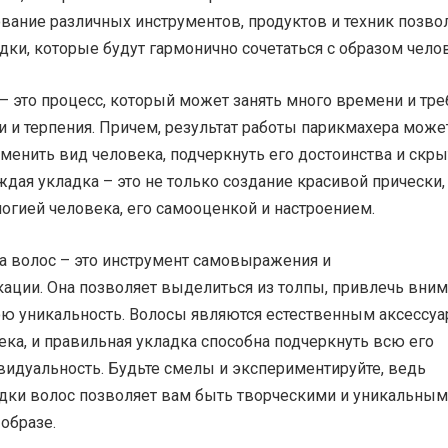
вание различных инструментов, продуктов и техник позво
дки, которые будут гармонично сочетаться с образом чело
– это процесс, который может занять много времени и тре
 и терпения. Причем, результат работы парикмахера може
енить вид человека, подчеркнуть его достоинства и скры
ждая укладка – это не только создание красивой прически,
логией человека, его самооценкой и настроением.
ка волос – это инструмент самовыражения и
ации. Она позволяет выделиться из толпы, привлечь вни
ою уникальность. Волосы являются естественным аксессу
ка, и правильная укладка способна подчеркнуть всю его
видуальность. Будьте смелы и экспериментируйте, ведь
адки волос позволяет вам быть творческими и уникальным
образе.