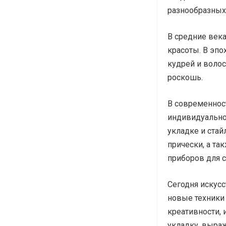
разнообразных
В средние век
красоты. В эпо
кудрей и воло
роскошь.
В современнос
индивидуально
укладке и стай
прически, а та
приборов для 
Сегодня искусс
новые техники
креативности,
укладку, выра