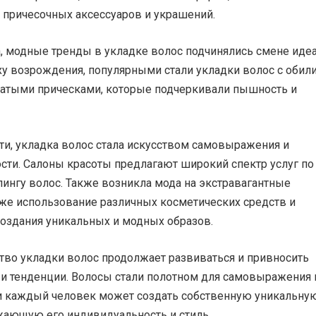
 причесочных аксессуаров и украшений.
а, модные тренды в укладке волос подчинялись смене иде
ху возрождения, популярными стали укладки волос с обил
сатыми прическами, которые подчеркивали пышность и
ти, укладка волос стала искусством самовыражения и
сти. Салоны красоты предлагают широкий спектр услуг по
лингу волос. Также возникла мода на экстравагантные
кже использование различных косметических средств и
создания уникальных и модных образов.
тво укладки волос продолжает развиваться и привносить
 и тенденции. Волосы стали полотном для самовыражения 
 и каждый человек может создать собственную уникальну
жающую его индивидуальность и стиль.