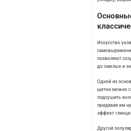
Основные
классиче
Искусство укл
самовыражения
позволяют созд
до смелых и э
Одной из основ
щетки можно с
подсушить воло
придавая им н
эффект глянце
Другой популяр