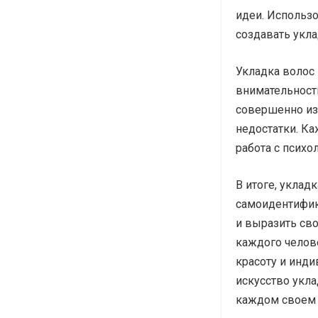
идеи. Использо
создавать укла
Укладка волос 
внимательности
совершенно изм
недостатки. Ка
работа с психо
В итоге, уклад
самоидентифик
и выразить св
каждого челове
красоту и инди
искусство укл
каждом своем 