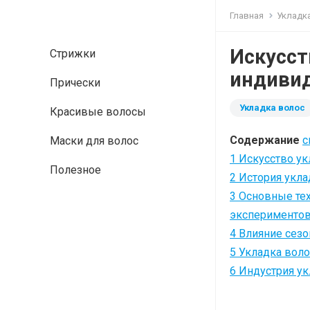
Главная
Укладк
Искусст
Стрижки
индиви
Прически
Укладка волос
Красивые волосы
Содержание
с
Маски для волос
1
Искусство ук
Полезное
2
История укла
3
Основные тех
эксперименто
4
Влияние сезо
5
Укладка вол
6
Индустрия ук