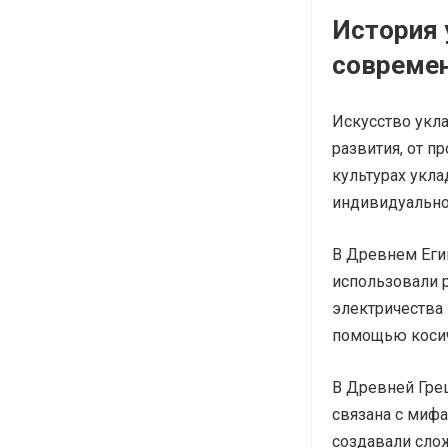
История 
совреме
Искусство укл
развития, от п
культурах укл
индивидуально
В Древнем Еги
использовали р
электричества
помощью косич
В Древней Грец
связана с миф
создавали сло