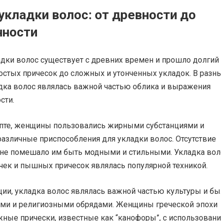
укладки волос: от древности до
нности
адки волос существует с древних времен и прошло долгий 
ростых причесок до сложных и утонченных укладок. В разн
адка волос являлась важной частью облика и выражения
сти.
пте, женщины пользовались жирными субстанциями и
азличные приспособления для укладки волос. Отсутствие
 не помешало им быть модными и стильными. Укладка вол
ек и пышных причесок являлась популярной техникой.
ии, укладка волос являлась важной частью культуры и бы
ами и религиозными обрядами. Женщины греческой эпохи
жные прически, известные как “канофоры”, с использован