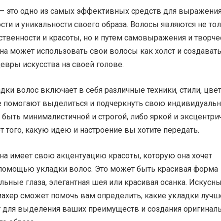
 – это одно из самых эффективных средств для выражени
ти и уникальности своего образа. Волосы являются не то
твенности и красоты, но и путем самовыражения и творче
а может использовать свои волосы как холст и создават
евры искусства на своей голове.
дки волос включает в себя различные техники, стили, цвет
е помогают выделиться и подчеркнуть свою индивидуальн
быть минималистичной и строгой, либо яркой и эксцентри
от того, какую идею и настроение вы хотите передать.
а имеет свою акцентуацию красоты, которую она хочет
 помощью укладки волос. Это может быть красивая форма
льные глаза, элегантная шея или красивая осанка. Искусн
махер сможет помочь вам определить, какие укладки лучш
т для выделения ваших преимуществ и создания оригинал