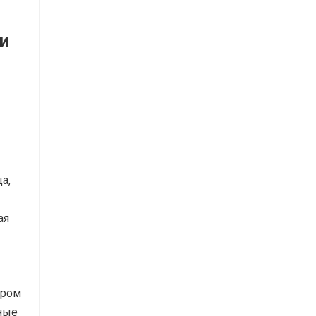
и
а,
ая
ором
ные