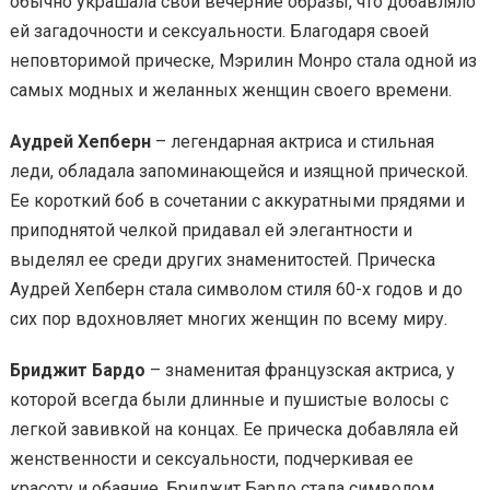
обычно украшала свои вечерние образы, что добавляло
ей загадочности и сексуальности. Благодаря своей
неповторимой прическе, Мэрилин Монро стала одной из
самых модных и желанных женщин своего времени.
Аудрей Хепберн
– легендарная актриса и стильная
леди, обладала запоминающейся и изящной прической.
Ее короткий боб в сочетании с аккуратными прядями и
приподнятой челкой придавал ей элегантности и
выделял ее среди других знаменитостей. Прическа
Аудрей Хепберн стала символом стиля 60-х годов и до
сих пор вдохновляет многих женщин по всему миру.
Бриджит Бардо
– знаменитая французская актриса, у
которой всегда были длинные и пушистые волосы с
легкой завивкой на концах. Ее прическа добавляла ей
женственности и сексуальности, подчеркивая ее
красоту и обаяние. Бриджит Бардо стала символом