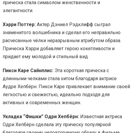
прическа стала символом женственности и
элегантности.
Хэрри Поттер:
Актер Дэниел Рэдклифф сыграл
знаменитого волшебника и сделал его неправильно
расчесанные чёлки неразрывным атрибутом образа.
Прическа Хэрри добавляет герою кокетливости и
придает ему молодой и стильный вид.
Пикси Каре Сайнплис:
Эта короткая прическа с
длинными челками стала хитом благодаря актрисе
Аудре Хепбёрн. Пикси Каре привлекает внимание своей
легкостью и свежестью, идеально подходя для
активных и современных женщин.
Укладка “Фишки” Одри Хепбёрн:
Известная актриса
Одри Хепбёрн сделала эту прическу популярной
благодаря своему неповторимому образу в фильме