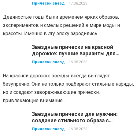
Прически звезд
17.08.2023
Девяностые годы были временем ярких образов,
экспериментов и смелых решений в мире моды и
красоты. Именно в эту эпоху зародились…
Звездные прически на красной
дорожке: лучшие варианты для
важных мероприятий
Прически звезд
16.08.2023
На красной дорожке звезды всегда выглядят
безупречно. Они не только подбирают стильные наряды,
но и создают завораживающие прически,
привлекающие внимание…
Звездные прически для мужчин:
создание стильного образа с
помощью волос
Прически звезд
16.08.2023