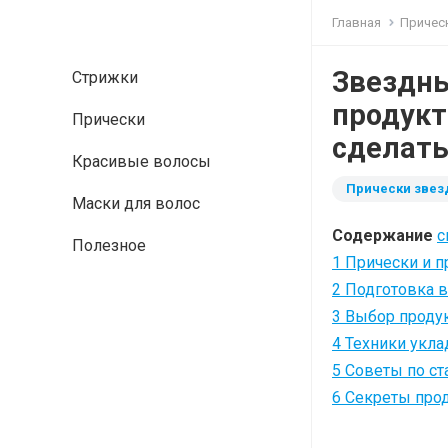
Главная
Причес
Звездны
Стрижки
продукт
Прически
сделать
Красивые волосы
Прически звез
Маски для волос
Содержание
с
Полезное
1
Прически и п
2
Подготовка в
3
Выбор продук
4
Техники укла
5
Советы по ст
6
Секреты прод