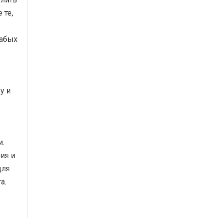
 те,
лабых
у и
и.
ия и
для
а.