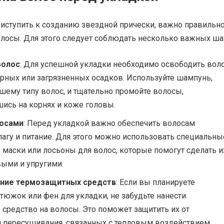
иступить к созданию звездной прически, важно правильн
олосы. Для этого следует соблюдать несколько важных ша
волос
: Для успешной укладки необходимо освободить вол
рных или загрязненных осадков. Используйте шампунь,
шему типу волос, и тщательно промойте волосы,
ись на корнях и коже головы.
лосами
: Перед укладкой важно обеспечить волосам
агу и питание. Для этого можно использовать специальны
маски или лосьоны для волос, которые помогут сделать и
выми и упругими.
ние термозащитных средств
: Если вы планируете
тюжок или фен для укладки, не забудьте нанести
средство на волосы. Это поможет защитить их от
 пересушивания, связанных с тепловым воздействием.