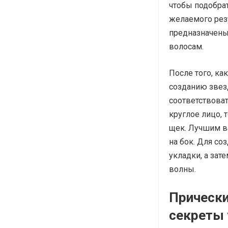
чтобы подобра
желаемого рез
предназначены
волосам.
После того, ка
созданию звезд
соответствоват
круглое лицо, 
щек. Лучшим в
на бок. Для со
укладки, а зат
волны.
Прически
секреты 