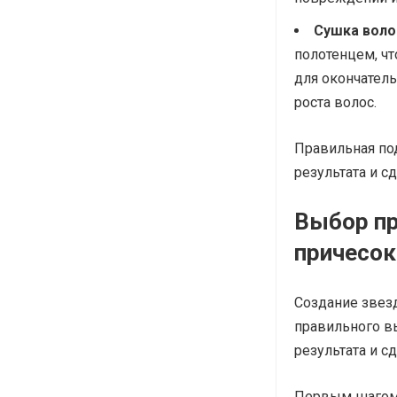
Сушка воло
полотенцем, ч
для окончатель
роста волос.
Правильная по
результата и с
Выбор пр
причесок
Создание звезд
правильного в
результата и с
Первым шагом 