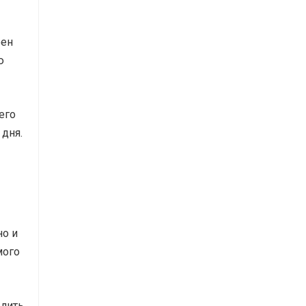
фен
ю
его
 дня.
но и
мого
елить