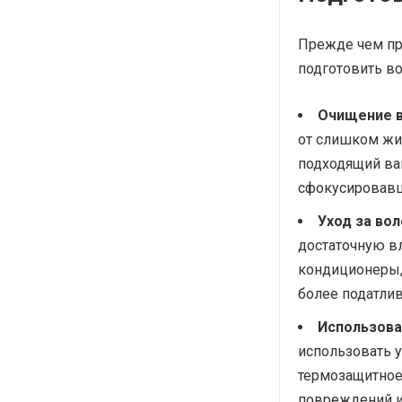
Прежде чем пр
подготовить в
Очищение 
от слишком жи
подходящий ва
сфокусировавш
Уход за во
достаточную вл
кондиционеры, 
более податли
Использова
использовать у
термозащитное 
повреждений и