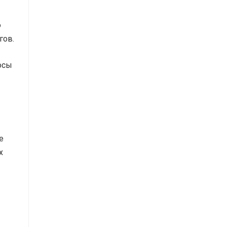
о
гов.
осы
е
х