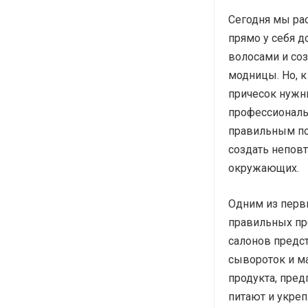
Сегодня мы ра
прямо у себя д
волосами и со
модницы. Но, 
причесок нужн
профессиональ
правильным по
создать непов
окружающих.
Одним из перв
правильных пр
салонов предст
сывороток и ма
продукта, пре
питают и укреп