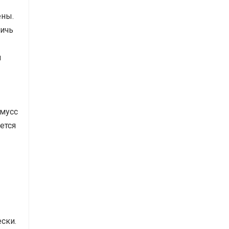
ены.
тичь
й
 мусс
ется
ски.