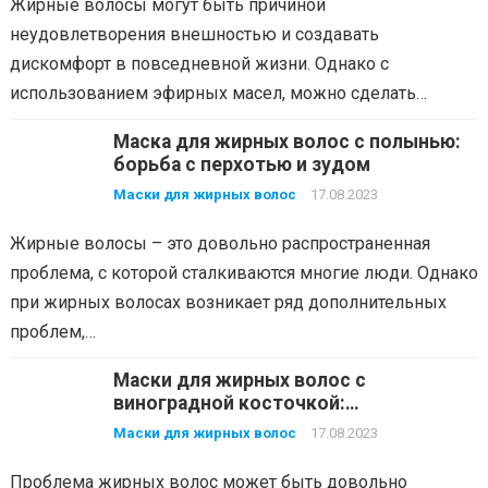
Жирные волосы могут быть причиной
неудовлетворения внешностью и создавать
дискомфорт в повседневной жизни. Однако с
использованием эфирных масел, можно сделать…
Маска для жирных волос с полынью:
борьба с перхотью и зудом
Маски для жирных волос
17.08.2023
Жирные волосы – это довольно распространенная
проблема, с которой сталкиваются многие люди. Однако
при жирных волосах возникает ряд дополнительных
проблем,…
Маски для жирных волос с
виноградной косточкой:
антиоксидантное действие и
Маски для жирных волос
17.08.2023
интенсивное питание
Проблема жирных волос может быть довольно