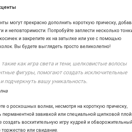
акценты
нты могут прекрасно дополнить короткую прическу, доба
и и неповторимости. Попробуйте заплести несколько тонк
косичек и закрепите их на затылке или ухе с помощью
колок. Вы будете выглядеть просто великолепно!
 такие как игра света и тени, шелковистые волосы
антные фигуры, помогают создать исключительные
и подчеркнуть вашу уникальность.
олна
те о роскошных волнах, несмотря на короткую прическу,
ь перманентной завивкой или специальной щипковой плой
е создать восхитительную игру кудрей и обворожительны
 торжество или свидание.