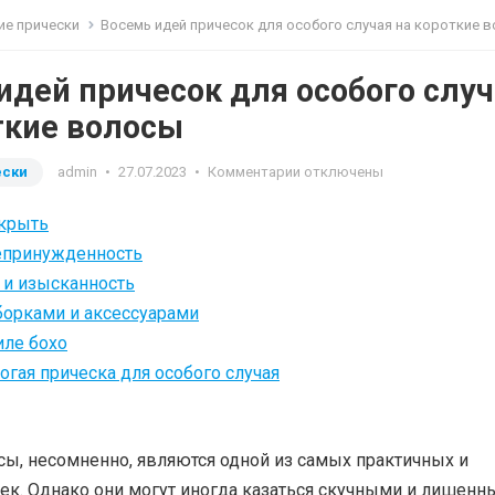
ие прически
Восемь идей причесок для особого случая на короткие во
идей причесок для особого слу
ткие волосы
ески
admin
•
27.07.2023
•
Комментарии отключены
крыть
непринужденность
 и изысканность
борками и аксессуарами
иле бохо
огая прическа для особого случая
сы, несомненно, являются одной из самых практичных и
ек. Однако они могут иногда казаться скучными и лишен