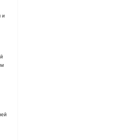
 и
ей
ем
ней