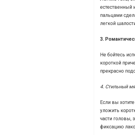
естественный и
пальцами сдел
легкой шалости
3. Романтичес
Не бойтесь ис
короткой прич
прекрасно подо
4. Стильный м
Если вы хотите
уложить коротк
части головы, 
фиксацию лако