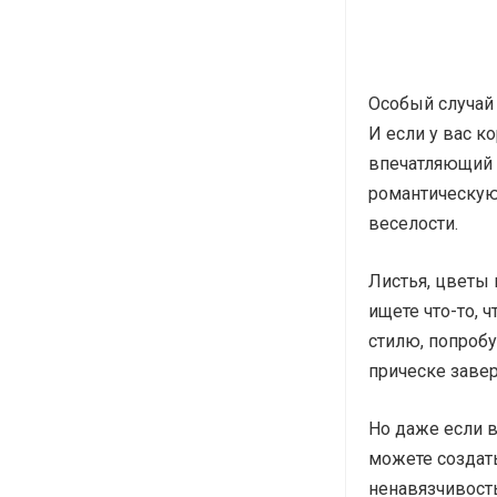
Особый случай 
И если у вас ко
впечатляющий 
романтическую
веселости.
Листья, цветы 
ищете что-то,
стилю, попроб
прическе заве
Но даже если 
можете создать
ненавязчивость