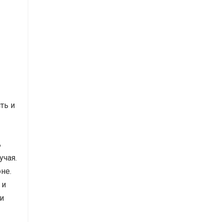
ть и
ь
учая.
не.
 и
и