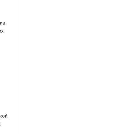
вив
их
кой.
й