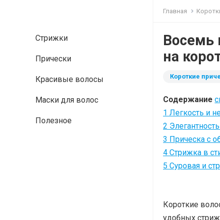
Главная
Коротк
Восемь 
Стрижки
на коро
Прически
Короткие прич
Красивые волосы
Содержание
с
Маски для волос
1
Легкость и 
Полезное
2
Элегантность
3
Прическа с о
4
Стрижка в ст
5
Суровая и стр
Короткие воло
удобных стриж