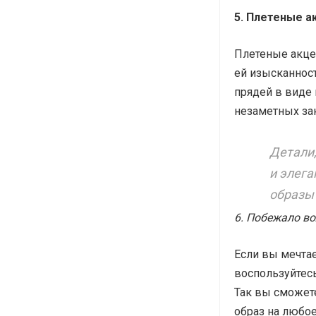
5. Плетеные 
Плетеные акце
ей изысканност
прядей в виде 
незаметных за
Детали,
и элег
образы 
6. Побежало в
Если вы мечтае
воспользуйтес
Так вы сможет
образ на любое