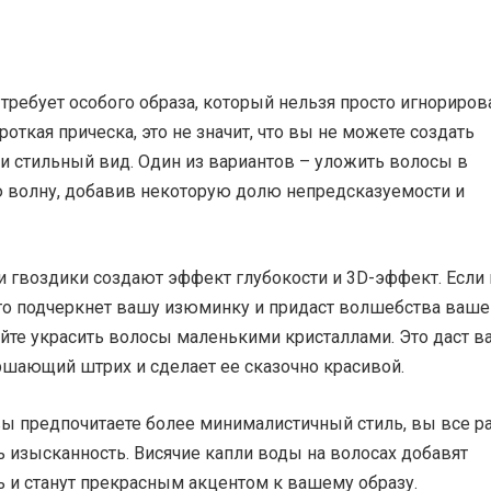
требует особого образа, который нельзя просто игнорирова
роткая прическа, это не значит, что вы не можете создать
и стильный вид. Один из вариантов – уложить волосы в
 волну, добавив некоторую долю непредсказуемости и
и гвоздики создают эффект глубокости и 3D-эффект. Если
 что подчеркнет вашу изюминку и придаст волшебства ваш
уйте украсить волосы маленькими кристаллами. Это даст 
ршающий штрих и сделает ее сказочно красивой.
вы предпочитаете более минималистичный стиль, вы все р
 изысканность. Висячие капли воды на волосах добавят
 и станут прекрасным акцентом к вашему образу.