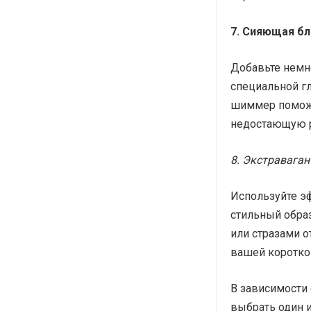
7. Сияющая б
Добавьте немн
специальной гл
шиммер поможе
недостающую р
8. Экстравага
Используйте э
стильный обра
или стразами о
вашей коротко
В зависимости
выбрать один и