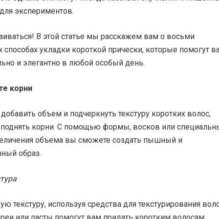
для экспериментов.
чаиваться! В этой статье мы расскажем вам о восьми
 способах укладки короткой прически, которые помогут в
ьно и элегантно в любой особый день.
те корни
 добавить объем и подчеркнуть текстуру коротких волос,
иподнять корни. С помощью формы, восков или специальн
величения объема вы сможете создать пышный и
нный образ.
стура
ую текстуру, используя средства для текстурирования воло
преи или пасты помогут вам придать коротким волосам