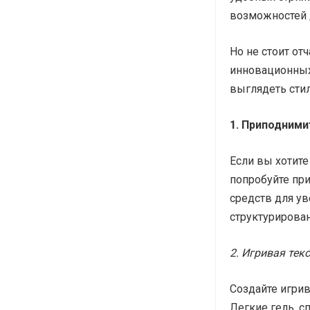
возможностей 
Но не стоит от
инновационных
выглядеть стил
1. Приподними
Если вы хотите
попробуйте пр
средств для у
структурирова
2. Игривая тек
Создайте игрив
Легкие гель, с