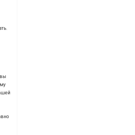
ть.
 вы
ему
вашей
авно