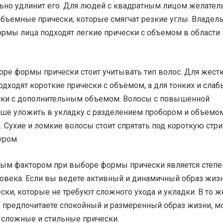
льно удлинит его. Для людей с квадратным лицом желател
объемные прически, которые смягчат резкие углы. Владел
ормы лица подходят легкие прически с объемом в области
ре формы прически стоит учитывать тип волос. Для жестк
одходят короткие прически с объемом, а для тонких и слаб
ски с дополнительным объемом. Волосы с повышенной
ше уложить в укладку с разделением пробором и объемо
. Сухие и ломкие волосы стоит спрятать под короткую стр
уром.
ым фактором при выборе формы прически является степе
овека. Если вы ведете активный и динамичный образ жизн
ски, которые не требуют сложного ухода и укладки. В то ж
ы предпочитаете спокойный и размеренный образ жизни, 
 сложные и стильные прически.