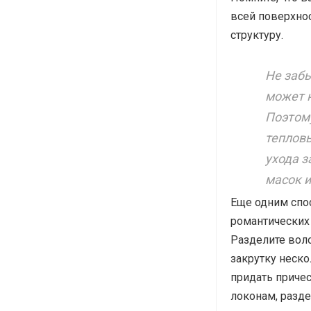
всей поверхнос
структуру.
Не забы
может н
Поэтому
тепловы
ухода з
масок и
Еще одним спо
романтических 
Разделите воло
закрутку неско
придать приче
локонам, разде