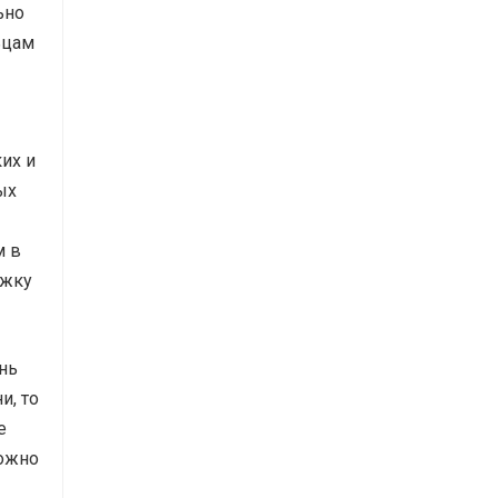
ьно
ьцам
их и
ых
м в
ижку
нь
и, то
е
можно