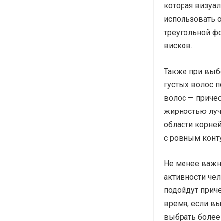
которая визуа
использовать 
треугольной ф
висков.
Также при выбо
густых волос п
волос — приче
жирностью луч
области корней
с ровным конт
Не менее важн
активности чел
подойдут приче
время, если в
выбрать более