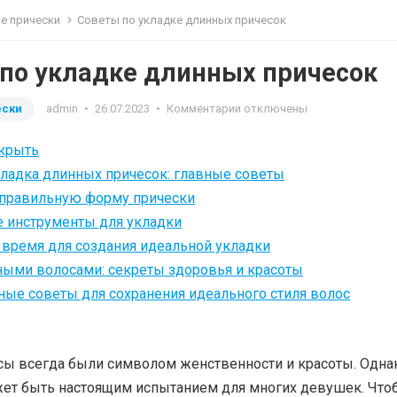
е прически
Советы по укладке длинных причесок
по укладке длинных причесок
ески
admin
•
26.07.2023
•
Комментарии отключены
крыть
ладка длинных причесок: главные советы
 правильную форму прически
 инструменты для укладки
время для создания идеальной укладки
ными волосами: секреты здоровья и красоты
ые советы для сохранения идеального стиля волос
ы всегда были символом женственности и красоты. Однак
жет быть настоящим испытанием для многих девушек. Что