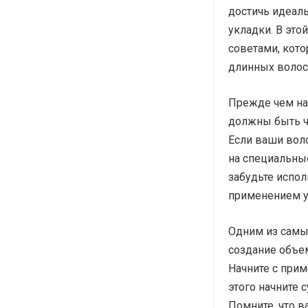
достичь идеаль
укладки. В эт
советами, кот
длинных волос
Прежде чем на
должны быть 
Если ваши вол
на специальны
забудьте испо
применением у
Одним из самы
создание объем
Начните с прим
этого начните 
Помните, что в