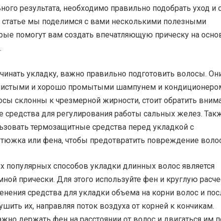
ного результата, необходимо правильно подобрать уход и 
ой статье мы поделимся с вами несколькими полезными
орые помогут вам создать впечатляющую прическу на осно
.
чинать укладку, важно правильно подготовить волосы. Он
чистыми и хорошо промытыми шампунем и кондиционеро
осы склонны к чрезмерной жирности, стоит обратить вним
е средства для регулирования работы сальных желез. Так
льзовать термозащитные средства перед укладкой с
тюжка или фена, чтобы предотвратить повреждение волос
х популярных способов укладки длинных волос является
ной прически. Для этого используйте фен и круглую расче
енения средства для укладки объема на корни волос и пос
сушить их, направляя поток воздуха от корней к кончикам.
ажно держать фен на расстоянии от волос и двигаться им п