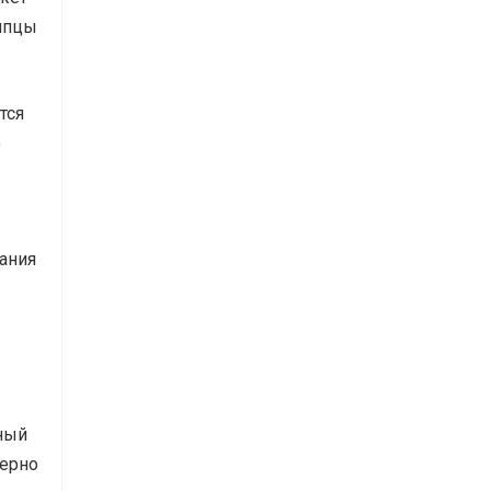
щипцы
тся
о
ания
ный
мерно