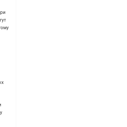
при
гут
тому
ых
и
у