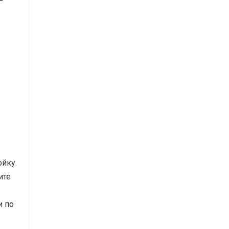
ойку.
ите
и по