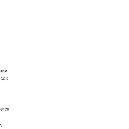
ний
есок
ется
и,