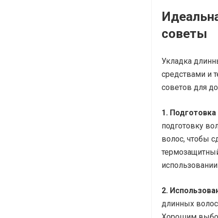
Идеальна
советы
Укладка длинн
средствами и т
советов для д
1. Подготовка
подготовку во
волос, чтобы с
термозащитный
использовании
2. Использова
длинных волос
Хорошим выбор