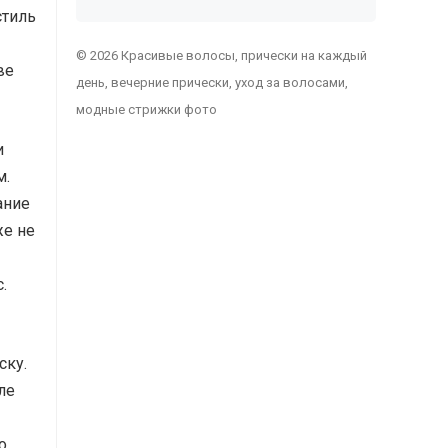
стиль
© 2026 Красивые волосы, прически на каждый
ве
день, вечерние прически, уход за волосами,
модные стрижки фото
и
м.
ание
же не
.
ску.
ле
о