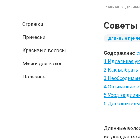
Главная
Длинны
Советы 
Стрижки
Прически
Длинные прич
Красивые волосы
Содержание
с
1
Идеальная ук
Маски для волос
2
Как выбрать
Полезное
3
Необходимые
4
Оптимальное 
5
Уход за длин
6
Дополнительн
Длинные волос
их укладка мо