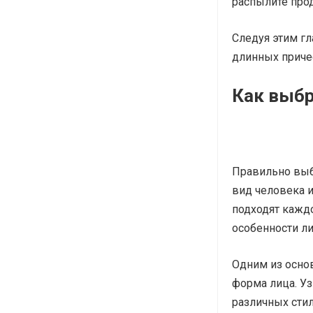
распылите прод
Следуя этим г
длинных приче
Как выбр
Правильно выб
вид человека и
подходят кажд
особенности л
Одним из осно
форма лица. Уз
различных стил